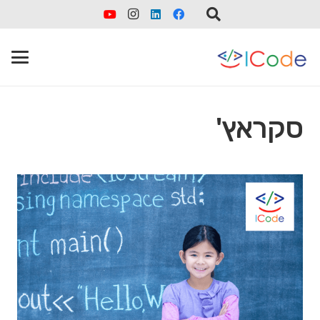
סקראץ'