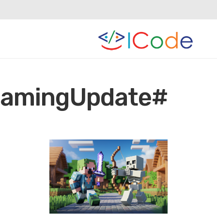
#GamingUpdate