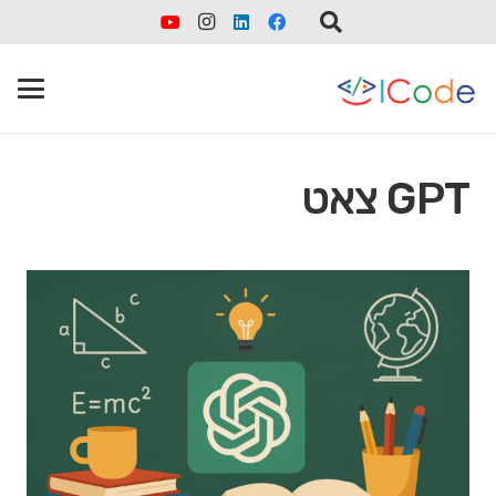
GPT צאט