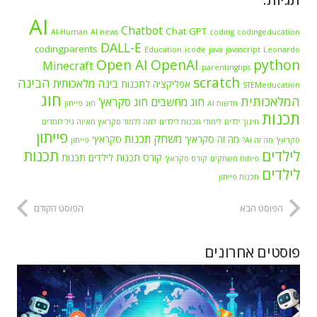
AI
Chatbot
Chat GPT
AI-Human
AI news
coding
codingeducation
DALL-E
codingparents
Education
icode
java
javascript
Leonardo
Open AI
OpenAI
python
Minecraft
parentingtips
scratch
הבינה
בינה מלאכותית
אפליקציה לתכנות
STEMeducation
חוג
המלאכותית
חוג מחשבים
חוג סקראץ'
חדשות AI
חוג פייתון
תכנות
חינוך ילדים
לימודי תכנות לילדים
למה ללמוד סקראץ
מאיזה גיל לומדים
פייתון
משחק תכנות
מה זה סקראץ'
סקראץ'
סקראץ'
מה זה AI?
פייתון
לילדים
תכנות
קורס תכנות לילדים
תכנות
פיתוח משחקים
קורס סקראץ'
לילדים
תכנות פייתון
הפוסט הבא
הפוסט הקודם
פוסטים אחרונים